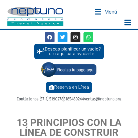
Menú
¿Deseas planificar un vuelo?
clic aquí para ayudarte
Reserva en Línea
Contáctenos (57-1) 5190278
3185480244
ventas@neptuno.org
13 PRINCIPIOS CON LA
LÍNEA DE CONSTRUIR