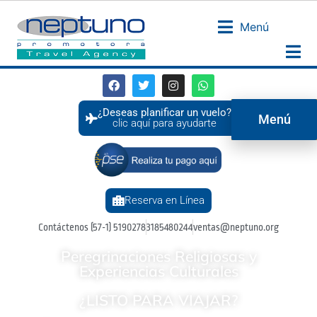
Menú
¿Deseas planificar un vuelo?
Menú
clic aquí para ayudarte
Reserva en Línea
Contáctenos (57-1) 5190278
3185480244
ventas@neptuno.org
Peregrinaciones Religiosas y
Experiencias Culturales
¿LISTO PARA VIAJAR?