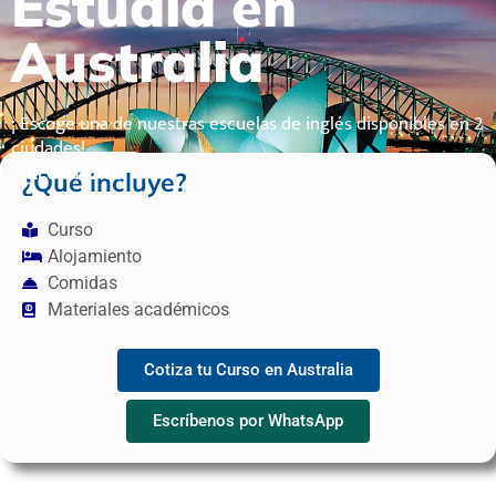
Estudia en
Australia
¡ Escoge una de nuestras escuelas de inglés disponibles en 2
ciudades!
REGISTRATE
¿Qué incluye?
Curso
Alojamiento
Comidas
Materiales académicos
Cotiza tu Curso en Australia
Escríbenos por WhatsApp