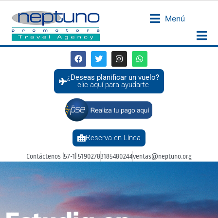
Menú
¿Deseas planificar un vuelo?
clic aquí para ayudarte
Reserva en Línea
Contáctenos (57-1) 5190278
3185480244
ventas@neptuno.org