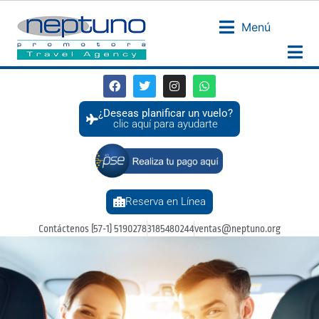
Menú
¿Deseas planificar un vuelo?
clic aquí para ayudarte
Reserva en Línea
Contáctenos (57-1) 5190278
3185480244
ventas@neptuno.org