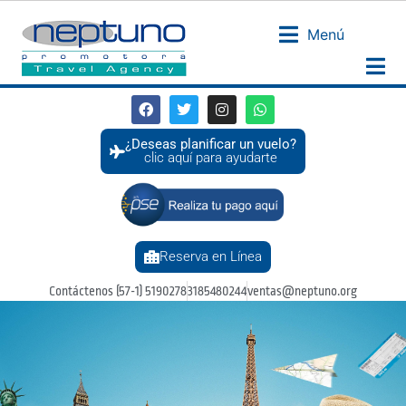
Menú
¿Deseas planificar un vuelo?
clic aquí para ayudarte
Reserva en Línea
Contáctenos (57-1) 5190278
3185480244
ventas@neptuno.org