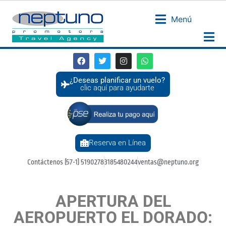
Menú
¿Deseas planificar un vuelo?
clic aquí para ayudarte
Reserva en Línea
Contáctenos (57-1) 5190278
3185480244
ventas@neptuno.org
APERTURA DEL
AEROPUERTO EL DORADO: