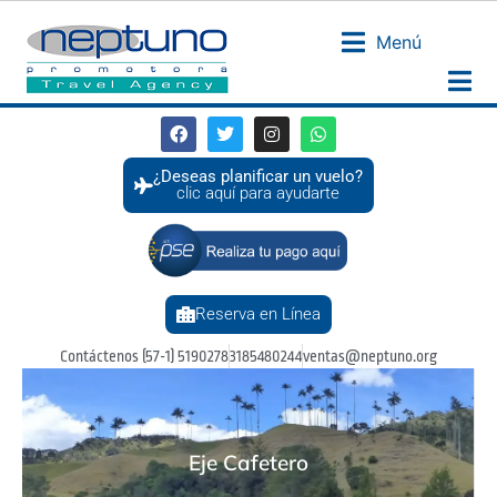
Menú
¿Deseas planificar un vuelo?
clic aquí para ayudarte
Reserva en Línea
Contáctenos (57-1) 5190278
3185480244
ventas@neptuno.org
Eje Cafetero