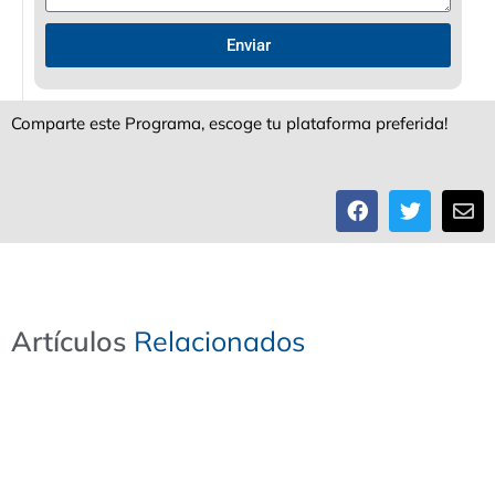
Enviar
Comparte este Programa, escoge tu plataforma preferida!
Artículos
R
e
l
a
c
i
o
n
a
d
o
s