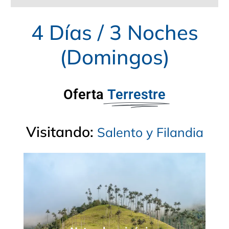
4 Días / 3 Noches
(Domingos)
Oferta
Terrestre
Visitando:
S
a
l
e
n
t
o
y
F
i
l
a
n
d
i
a
Palma De Cera