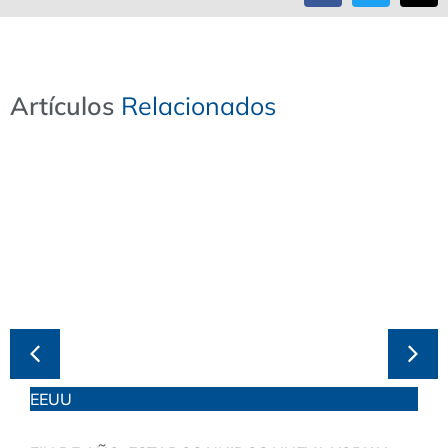
Artículos
R
e
l
a
c
i
o
n
a
d
o
s
EEUU