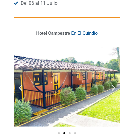
Del 06 al 11 Julio
Hotel Campestre
E
n
E
l
Q
í
o
u
i
d
n