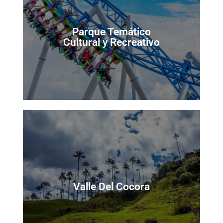
Parque Temático
Cultural y Recreativo
Palma de Cera
Valle Del Cocora