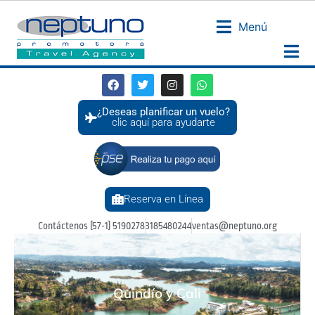
Menú
¿Deseas planificar un vuelo?
clic aquí para ayudarte
Reserva en Línea
Contáctenos (57-1) 5190278
3185480244
ventas@neptuno.org
Quindío y Cali