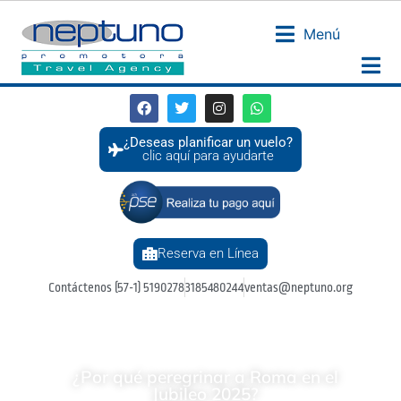
Menú
¿Deseas planificar un vuelo?
clic aquí para ayudarte
Reserva en Línea
Contáctenos (57-1) 5190278
3185480244
ventas@neptuno.org
¿Por qué peregrinar a Roma en el
Jubileo 2025?