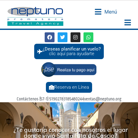
Menú
¿Deseas planificar un vuelo?
clic aquí para ayudarte
Reserva en Línea
Contáctenos (57-1) 5190278
3185480244
ventas@neptuno.org
¿Te gustaría conocer con nosotros el lugar
donde vivió Santa Rita de Cascia?