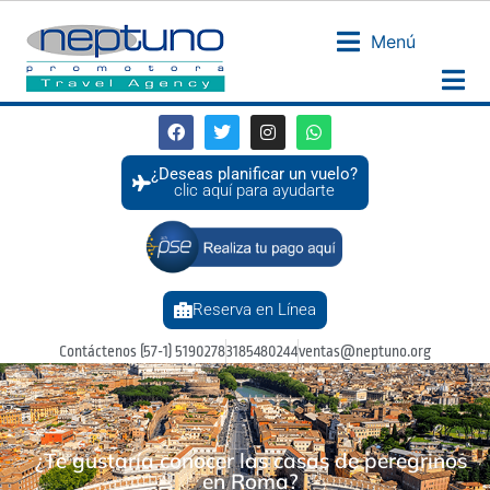
Menú
¿Deseas planificar un vuelo?
clic aquí para ayudarte
Reserva en Línea
Contáctenos (57-1) 5190278
3185480244
ventas@neptuno.org
¿Te gustaría conocer las casas de peregrinos
en Roma?