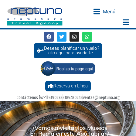
Menú
¿Deseas planificar un vuelo?
clic aquí para ayudarte
Reserva en Línea
Contáctenos (57-1) 5190278
3185480244
ventas@neptuno.org
¿Vamos a visitar los Museos
En Roma en este Año Jubilar?