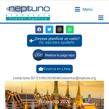
Menú
¿Deseas planificar un vuelo?
clic aquí para ayudarte
Reserva en Línea
Contáctenos (57-1) 5190278
3185480244
ventas@neptuno.org
Tailandia 2026