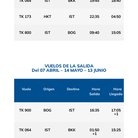
TK 064
IST
BKK
19:45
18:40
TK 173
HKT
IST
22:35
04:50
TK 800
IST
BOG
09:40
15:05
VUELOS DE LA SALIDA
Del 07 ABRIL – 14 MAYO – 13 JUNIO
Vuelo
Origen
Destino
Hora
Hora
Salida
Llegada
TK 900
BOG
IST
16:35
17:05
+1
TK 064
IST
BKK
01:50
15:25
+1