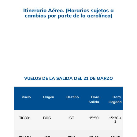
Itinerario Aéreo. (Horarios sujetos a
cambios por parte de la aerolínea)
VUELOS DE LA SALIDA DEL 21 DE MARZO
Vuelo
Origen
Destino
Hora
Hora
Salida
Llegada
TK 801
BOG
IST
15:50
15:30 +
1