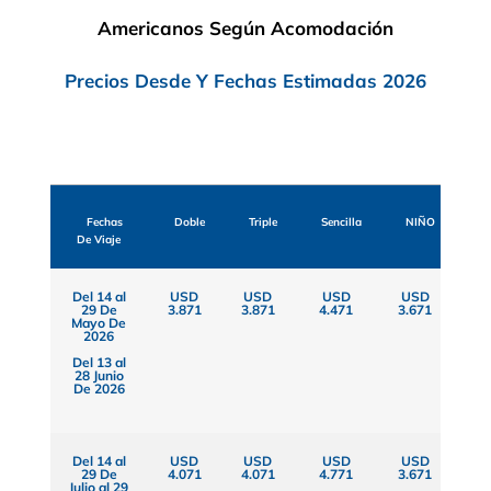
Americanos Según Acomodación
Precios Desde Y Fechas Estimadas 2026
Fechas
Doble
Triple
Sencilla
NIÑO
De Viaje
Del 14 al
USD
USD
USD
USD
29 De
3.871
3.871
4.471
3.671
Mayo De
2026
Del 13 al
28 Junio
De 2026
Del 14 al
USD
USD
USD
USD
29 De
4.071
4.071
4.771
3.671
Julio al 29